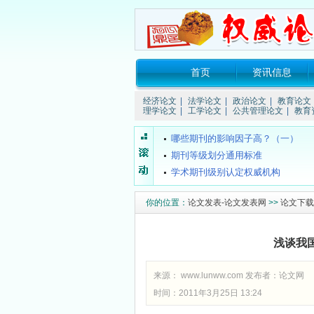
首页
资讯信息
关于所谓的“中国消费网（xao...
经济论文
|
法学论文
|
政治论文
|
教育论文
要投稿的话要注明哪些信息？
理学论文
|
工学论文
|
公共管理论文
|
教育
普通期刊的发表流程是什么？
哪些期刊的影响因子高？（一）
期刊等级划分通用标准
学术期刊级别认定权威机构
什么叫双核心期刊
你的位置：
论文发表-论文发表网
>>
论文下载
4种组织工程期刊新进入SCI
什么是CSCD期刊？
都市学生教育故事：我想成为坐...
浅谈我
关于所谓的“中国消费网（xao...
要投稿的话要注明哪些信息？
来源：
www.lunww.com
发布者：
论文网
普通期刊的发表流程是什么？
时间：2011年3月25日 13:24
哪些期刊的影响因子高？（一）