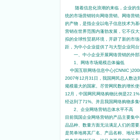
期刊等级划分通用标准
随着信息化浪潮的来临，企业的生
学术期刊级别认定权威机构
统的市场营销转向网络营销。网络营销
什么叫双核心期刊
的产物，是指企业以电子信息技术为基
4种组织工程期刊新进入SCI
营销在世界范围内蓬勃发展，它不仅大
什么是CSCD期刊？
拟的全球性贸易环境，开辟了新的市场
都市学生教育故事：我想成为坐...
距，为中小企业提供了与大型企业同台
一、中小企业开展网络营销的外部
1、网络市场规模总体偏低
中国互联网络信息中心(CNNIC )2
2007年12月31日，我国网民总人数达
规模最大的国家。尽管网民数的增长使得互
12月，中国网民网络购物比例是22.1
经达到了71%。并且我国网络购物多
2、企业网络营销总体水平不高
目前我国企业网络营销的产品主要集中
品品种、数量方面无法满足人们的需要
是简单地将其厂名、产品名称、地址和