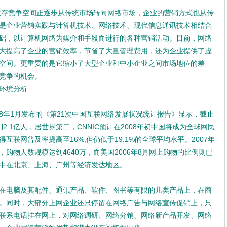
学术期刊的定位
存竞争空间正逐步从传统市场转向网络市场，企业的营销方式也从传
中国科技论文医学统计源期刊（...
是企业营销实践与计算机技术、网络技术、现代信息通讯技术相结合
国家级医学期刊目录
础，以计算机网络为媒介和手段而进行的各种营销活动。目前，网络
SCI和SCI-E的区别？
大提高了企业的营销效率，节省了大量管理费用，还为企业提供了虚
《中文核心期刊要目总览》200...
空间。更重要的是它缩小了大型企业和中小企业之间市场地位的差
海南教师评职称不再要求发论文？
竞争的机会。
环境分析
008年1月发布的《第21次中国互联网络发展状况统计报告》显示，截止
到2.1亿人，居世界第二，CNNIC预计在2008年初中国将成为全球网民
联网普及率提高至16%,但仍低于19.1%的全球平均水平。2007年
%，购物人数规模达到4640万，而美国2006年8月网上购物的比例则已
集中在北京、上海、广州等经济发达地区。
在电脑及其配件、通讯产品、软件、图书等有限的几类产品上，在商
。同时，大部分上网企业还只停留在网络广告与网络宣传促销上，只
联系电话挂在网上，对网络调研、网络分销、网络新产品开发、网络