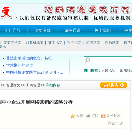
期刊导航
论文下载
诚信通道
关于我们
信
《SCI》、《EI》、《ISTP》、...
|
文史类论文
|
计算机论文
|
文学论文
|
管理论文
|
艺术论文
|
医药论文
|
哲学
核心期刊的发表流程是什么？
资讯
哪些期刊的影响因子高？（二）
非法出版活动的概念、特征
学术期刊的定位
热门搜索：
人民论坛、
山东社
中国科技论文医学统计源期刊（...
国家级医学期刊目录
>>
管理论文
>>
工商管理
>> 详细内容
SCI和SCI-E的区别？
《中文核心期刊要目总览》200...
海南教师评职称不再要求发论文？
国中小企业开展网络营销的战略分析
《SCI》、《EI》、《ISTP》、...
核心期刊的发表流程是什么？
收藏
打印
发给朋友
哪些期刊的影响因子高？（二）
浏览12次
非法出版活动的概念、特征