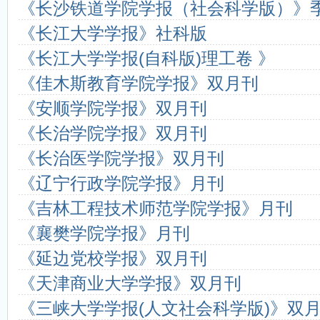
《长沙铁道学院学报（社会科学版）》
学术期刊级别认定权威机构
中国科技论文医学统计源期刊（
什么叫双核心期刊
国家级医学期刊目录
《长江大学学报》社科版
4种组织工程期刊新进入SCI
SCI和SCI-E的区别？
《长江大学学报(自科版)理工卷 》
什么是CSCD期刊？
《中文核心期刊要目总览》200
都市学生教育故事：我想成为坐...
海南教师评职称不再要求发
《佳木斯教育学院学报》双月刊
《安顺学院学报》双月刊
《长治学院学报》双月刊
《长治医学院学报》双月刊
《辽宁行政学院学报》月刊
《吉林工程技术师范学院学报》月刊
《襄樊学院学报》月刊
《延边党校学报》双月刊
《天津商业大学学报》双月刊
《三峡大学学报(人文社会科学版)》双