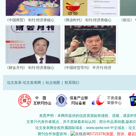
《中国商贸》 旬刊 经济类核心
《商业时代》 旬刊 经济类核心
《前沿》 
期刊
期刊
刊
《财会月刊》 旬刊 经济类核心
《中国经贸导刊》 半月刊 经济
期刊
核心期刊
论文发表-论文发表网
|
站点地图
|
联系我们
免责声明：本网所提供的信息资源如有侵权、违规，请及时告
文章只代表作者观点，并不意味着本站认同，部分作品系转载,版权归原作
论文发表网全权所属国际域名：www.qwlw.net 中文域名
期刊合作加盟咨询：
5715378
(加盟、投诉、建议