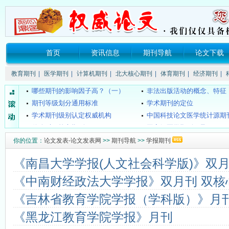
关于所谓的“中国消费网（xao...
《SCI》、《EI》、《ISTP》
首页
资讯信息
期刊导航
论文下载
要投稿的话要注明哪些信息？
核心期刊的发表流程是什么
普通期刊的发表流程是什么？
哪些期刊的影响因子高？（
教育期刊
|
医学期刊
|
计算机期刊
|
北大核心期刊
|
体育期刊
|
经济期刊
|
哪些期刊的影响因子高？（一）
非法出版活动的概念、特征
期刊等级划分通用标准
学术期刊的定位
学术期刊级别认定权威机构
中国科技论文医学统计源期刊（
什么叫双核心期刊
国家级医学期刊目录
4种组织工程期刊新进入SCI
SCI和SCI-E的区别？
你的位置：
论文发表-论文发表网
>>
期刊导航
>>
学报期刊
什么是CSCD期刊？
《中文核心期刊要目总览》200
都市学生教育故事：我想成为坐...
海南教师评职称不再要求发
《南昌大学学报(人文社会科学版)》双
关于所谓的“中国消费网（xao...
《SCI》、《EI》、《ISTP》
《中南财经政法大学学报》双月刊 双核
要投稿的话要注明哪些信息？
核心期刊的发表流程是什么
普通期刊的发表流程是什么？
哪些期刊的影响因子高？（
《吉林省教育学院学报（学科版）》月
哪些期刊的影响因子高？（一）
非法出版活动的概念、特征
《黑龙江教育学院学报》月刊
期刊等级划分通用标准
学术期刊的定位