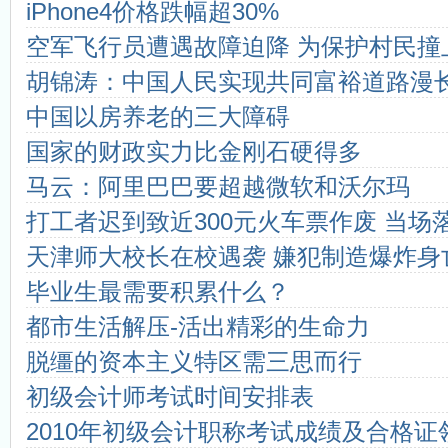
iPhone4价格跌幅超30%
期刊等级划分通用标准
学术期刊的定位
学术期刊级别认定权威机构
中国科技论文医学统计源期刊（
空军飞行员遭遇故障迫降 为保护村民撞
什么叫双核心期刊
国家级医学期刊目录
胡锦涛：中国人民实现共同富裕道路漫
4种组织工程期刊新进入SCI
SCI和SCI-E的区别？
什么是CSCD期刊？
《中文核心期刊要目总览》200
中国以房养老的三大障碍
都市学生教育故事：我想成为坐...
海南教师评职称不再要求发
国家的财政实力比金刚石硬得多
马云：阿里巴巴要超越微软和沃尔玛
打工者迟到致近300元火车票作废 当场
天津师大校长在校遇袭 嫌犯制造爆炸身
毕业生最需要积累什么？
都市生活解压-活出精彩的生命力
脱缰的资本主义特区需三思而行
初级会计师考试时间安排表
2010年初级会计职称考试成绩及合格