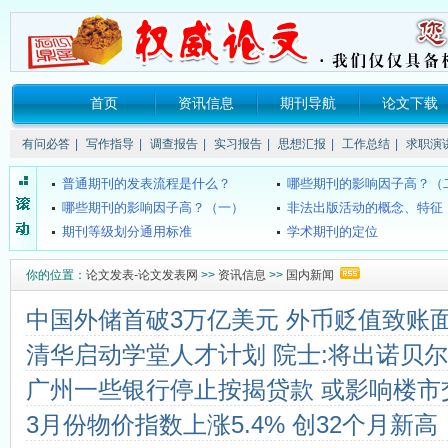
首页
资讯信息
期刊导航
论文下载
关于所谓的“中国消费网（xao...
《SCI》、《EI》、《ISTP》
有问必答
|
写作指导
|
调查报告
|
实习报告
|
思想汇报
|
工作总结
|
求职演
要投稿的话要注明哪些信息？
核心期刊的发表流程是什么
普通期刊的发表流程是什么？
哪些期刊的影响因子高？（
哪些期刊的影响因子高？（一）
非法出版活动的概念、特征
期刊等级划分通用标准
学术期刊的定位
学术期刊级别认定权威机构
中国科技论文医学统计源期刊（
什么叫双核心期刊
国家级医学期刊目录
你的位置：
论文发表-论文发表网
>>
资讯信息
>>
国内新闻
4种组织工程期刊新进入SCI
SCI和SCI-E的区别？
中国外储首破3万亿美元 外币贬值致账
什么是CSCD期刊？
《中文核心期刊要目总览》200
都市学生教育故事：我想成为坐...
海南教师评职称不再要求发
清华启动学堂人才计划 院士:将出诺贝
关于所谓的“中国消费网（xao...
《SCI》、《EI》、《ISTP》
广州一些银行停止按揭贷款 或影响楼市
要投稿的话要注明哪些信息？
核心期刊的发表流程是什么
普通期刊的发表流程是什么？
哪些期刊的影响因子高？（
3月份物价指数上涨5.4% 创32个月新高
哪些期刊的影响因子高？（一）
非法出版活动的概念、特征