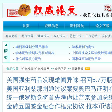
关于所谓的“中国消费网（xao...
《SCI》、《EI》、《ISTP》
首页
资讯信息
期刊导航
论文下载
要投稿的话要注明哪些信息？
核心期刊的发表流程是什么
普通期刊的发表流程是什么？
哪些期刊的影响因子高？（
有问必答
|
写作指导
|
调查报告
|
实习报告
|
思想汇报
|
工作总结
|
求职演
哪些期刊的影响因子高？（一）
非法出版活动的概念、特征
期刊等级划分通用标准
学术期刊的定位
学术期刊级别认定权威机构
中国科技论文医学统计源期刊（
什么叫双核心期刊
国家级医学期刊目录
4种组织工程期刊新进入SCI
SCI和SCI-E的区别？
你的位置：
论文发表-论文发表网
>>
资讯信息
>>
国际新闻
什么是CSCD期刊？
《中文核心期刊要目总览》200
都市学生教育故事：我想成为坐...
海南教师评职称不再要求发
美国强生药品发现难闻异味 召回5.7万
关于所谓的“中国消费网（xao...
《SCI》、《EI》、《ISTP》
美国亚利桑那州通过议案要奥巴马证明
要投稿的话要注明哪些信息？
核心期刊的发表流程是什么
普通期刊的发表流程是什么？
哪些期刊的影响因子高？（
统一俄罗斯党将首先考虑让普京参加总
哪些期刊的影响因子高？（一）
非法出版活动的概念、特征
金砖五国签金融合作框架协议 推本币结
期刊等级划分通用标准
学术期刊的定位
学术期刊级别认定权威机构
中国科技论文医学统计源期刊（