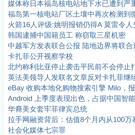
媒体称日本福岛核电站地下水已遭到严
什么叫双核心期刊
国家级医学期刊目录
福岛第一核电站厂区土壤中再次检测到
4种组织工程期刊新进入SCI
SCI和SCI-E的区别？
什么是CSCD期刊？
《中文核心期刊要目总览》200
火箭16人评级:姚明报销仍得A 莫雷令人
都市学生教育故事：我想成为坐...
海南教师评职称不再要求发
韩国逮捕中国籍员工 称窃取三星机密
中越军方发表联合公报 陆地边界将联合
卡扎菲公开视察学校
北约称利比亚停止袭击平民前不会停止
英法美领导人发联名文章反对卡扎菲继
eBay 收购本地化购物搜索引擎 Milo，报价
Android 上季度表现出色，占据中国智
华裔美女套牢菲律宾总统
拉手网融资背后：估值8个月内从100万
社会化媒体七宗罪