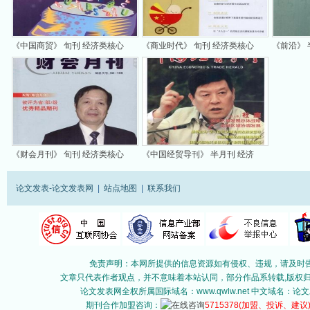
《中国商贸》 旬刊 经济类核心
《商业时代》 旬刊 经济类核心
《前沿》 
期刊
期刊
刊
《财会月刊》 旬刊 经济类核心
《中国经贸导刊》 半月刊 经济
期刊
核心期刊
论文发表-论文发表网
|
站点地图
|
联系我们
免责声明：本网所提供的信息资源如有侵权、违规，请及时告
文章只代表作者观点，并不意味着本站认同，部分作品系转载,版权归原作
论文发表网全权所属国际域名：www.qwlw.net 中文域名
期刊合作加盟咨询：
5715378
(加盟、投诉、建议