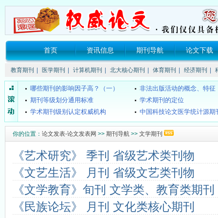
关于所谓的“中国消费网（xao...
《SCI》、《EI》、《ISTP》
首页
资讯信息
期刊导航
论文下载
要投稿的话要注明哪些信息？
核心期刊的发表流程是什么
普通期刊的发表流程是什么？
哪些期刊的影响因子高？（
教育期刊
|
医学期刊
|
计算机期刊
|
北大核心期刊
|
体育期刊
|
经济期刊
|
哪些期刊的影响因子高？（一）
非法出版活动的概念、特征
期刊等级划分通用标准
学术期刊的定位
学术期刊级别认定权威机构
中国科技论文医学统计源期刊（
什么叫双核心期刊
国家级医学期刊目录
4种组织工程期刊新进入SCI
SCI和SCI-E的区别？
你的位置：
论文发表-论文发表网
>>
期刊导航
>>
文学期刊
什么是CSCD期刊？
《中文核心期刊要目总览》200
都市学生教育故事：我想成为坐...
海南教师评职称不再要求发
《艺术研究》 季刊 省级艺术类刊物
关于所谓的“中国消费网（xao...
《SCI》、《EI》、《ISTP》
《文艺生活》 月刊 省级文艺类刊物
要投稿的话要注明哪些信息？
核心期刊的发表流程是什么
普通期刊的发表流程是什么？
哪些期刊的影响因子高？（
《文学教育》旬刊 文学类、教育类期刊
哪些期刊的影响因子高？（一）
非法出版活动的概念、特征
《民族论坛》 月刊 文化类核心期刊
期刊等级划分通用标准
学术期刊的定位