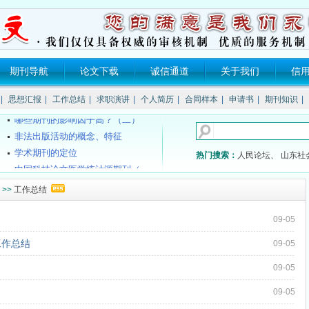
期刊导航
论文下载
诚信通道
关于我们
信
《SCI》、《EI》、《ISTP》、...
核心期刊的发表流程是什么？
|
思想汇报
|
工作总结
|
求职演讲
|
个人简历
|
合同样本
|
申请书
|
期刊知识
|
哪些期刊的影响因子高？（二）
非法出版活动的概念、特征
学术期刊的定位
热门搜索：
人民论坛、
山东社
中国科技论文医学统计源期刊（...
国家级医学期刊目录
>>
工作总结
SCI和SCI-E的区别？
《中文核心期刊要目总览》200...
09-05
海南教师评职称不再要求发论文？
工作总结
《SCI》、《EI》、《ISTP》、...
09-05
核心期刊的发表流程是什么？
09-05
哪些期刊的影响因子高？（二）
09-05
非法出版活动的概念、特征