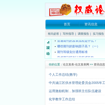
首页
资讯信息
关于所谓的“中国消费网（xao...
要投稿的话要注明哪些信息？
有问必答
|
写作指导
|
调查报告
|
实习报告
普通期刊的发表流程是什么？
哪些期刊的影响因子高？（一）
期刊等级划分通用标准
学术期刊级别认定权威机构
什么叫双核心期刊
你的位置：
论文发表-论文发表网
>>
资讯信息
4种组织工程期刊新进入SCI
什么是CSCD期刊？
个人工作总结(教学)
都市学生教育故事：我想成为坐...
中共涵江区供水管理处委员会2005年
关于所谓的“中国消费网（xao...
要投稿的话要注明哪些信息？
运用激励机制，加强班主任队伍建设
普通期刊的发表流程是什么？
化学教学工作总结
哪些期刊的影响因子高？（一）