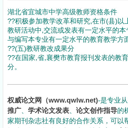
期刊等级划分通用标准
学术期刊的定位
湖北省宜城市中学高级教师资格条件
学术期刊级别认定权威机构
中国科技论文医学统计源期刊（
??积极参加教学改革和研究,在市(县)
什么叫双核心期刊
国家级医学期刊目录
4种组织工程期刊新进入SCI
SCI和SCI-E的区别？
教研活动中,交流或发表有一定水平的本
什么是CSCD期刊？
《中文核心期刊要目总览》200
与编写本专业有一定水平的教育教学方面
都市学生教育故事：我想成为坐...
海南教师评职称不再要求发
??(五)教研教改成果分
??在国家,省,襄樊市教育报刊发表的教育
分。
权威论文网（www.qwlw.net)
-是专业
推广
、
学术论文发表
、
论文创作指导
的
家期刊杂志社有良好的合作关系，可以