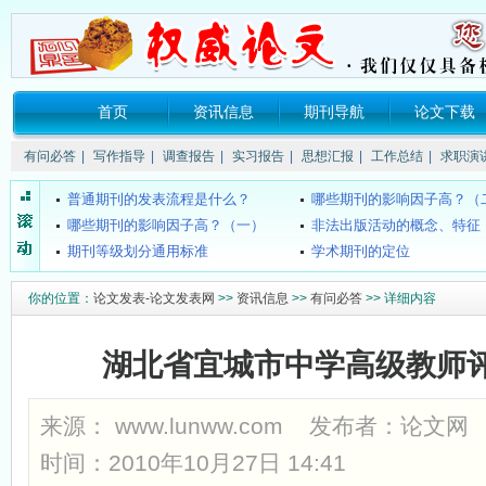
首页
资讯信息
期刊导航
论文下载
关于所谓的“中国消费网（xao...
《SCI》、《EI》、《ISTP》
有问必答
|
写作指导
|
调查报告
|
实习报告
|
思想汇报
|
工作总结
|
求职演
要投稿的话要注明哪些信息？
核心期刊的发表流程是什么
普通期刊的发表流程是什么？
哪些期刊的影响因子高？（
哪些期刊的影响因子高？（一）
非法出版活动的概念、特征
期刊等级划分通用标准
学术期刊的定位
学术期刊级别认定权威机构
中国科技论文医学统计源期刊（
你的位置：
论文发表-论文发表网
>>
资讯信息
>>
有问必答
>> 详细内容
什么叫双核心期刊
国家级医学期刊目录
4种组织工程期刊新进入SCI
SCI和SCI-E的区别？
什么是CSCD期刊？
《中文核心期刊要目总览》200
湖北省宜城市中学高级教师
都市学生教育故事：我想成为坐...
海南教师评职称不再要求发
关于所谓的“中国消费网（xao...
《SCI》、《EI》、《ISTP》
来源：
www.lunww.com
发布者：
论文网
要投稿的话要注明哪些信息？
核心期刊的发表流程是什么
时间：2010年10月27日 14:41
普通期刊的发表流程是什么？
哪些期刊的影响因子高？（
哪些期刊的影响因子高？（一）
非法出版活动的概念、特征