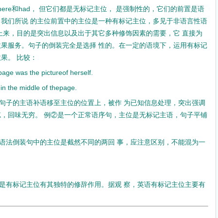
here和had， 但它们都是无标记主位， 是强制性的，它们的前置是语
。我们所说 的主位前置中的主位是一种有标记主位，多见于非语言性语
位上来，目的是突出信息以及出于其它多种修饰因素的需要，它 直接为
效果服务。句子的倒装完全是选择 性的。在一定的语境下，运用有标记
果。 比较：
page was the pictureof herself.
 in the middle of thepage.
句子的主语补语移至主位的位置上，被作 为已知信息处理，突出强调
忘，回味无穷。 例②是一个正常语序句，主位是无标记主语，句子平铺
语法倒装句中的主位是截然不同的两回 事，应注意区别，不能混为一
是有标记主位有其独特的修辞作用。据观 察，英语有标记主位主要有