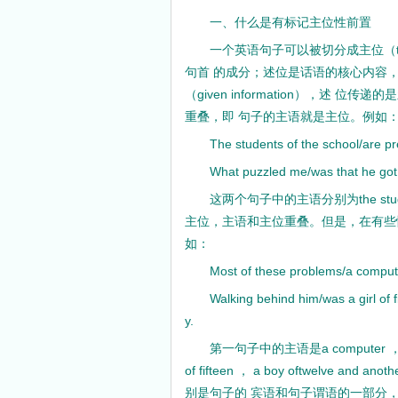
期刊等级划分通用标准
一、什么是有标记主位性前置
学术期刊级别认定权威机构
一个英语句子可以被切分成主位（t
什么叫双核心期刊
句首 的成分；述位是话语的核心内容
4种组织工程期刊新进入SCI
（given information），述 位
什么是CSCD期刊？
重叠，即 句子的主语就是主位。例如
都市学生教育故事：我想成为坐...
The students of the school/are pr
What puzzled me/was that he got 
这两个句子中的主语分别为the studen
主位，主语和主位重叠。但是，在有些
如：
Most of these problems/a computer
Walking behind him/was a girl of fi
y.
第一句子中的主语是a computer ， 
of fifteen ， a boy oftwelve and
别是句子的 宾语和句子谓语的一部分