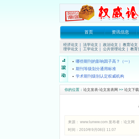
首页
资讯信息
关于所谓的“中国消费网（xao...
经济论文
|
法学论文
|
政治论文
|
教育论文
要投稿的话要注明哪些信息？
理学论文
|
工学论文
|
公共管理论文
|
教育
普通期刊的发表流程是什么？
哪些期刊的影响因子高？（一）
期刊等级划分通用标准
学术期刊级别认定权威机构
什么叫双核心期刊
你的位置：
论文发表-论文发表网
>>
论文下载
4种组织工程期刊新进入SCI
什么是CSCD期刊？
都市学生教育故事：我想成为坐...
关于所谓的“中国消费网（xao...
要投稿的话要注明哪些信息？
来源：
www.lunww.com
发布者：
论文网
普通期刊的发表流程是什么？
时间：2010年9月08日 11:07
哪些期刊的影响因子高？（一）