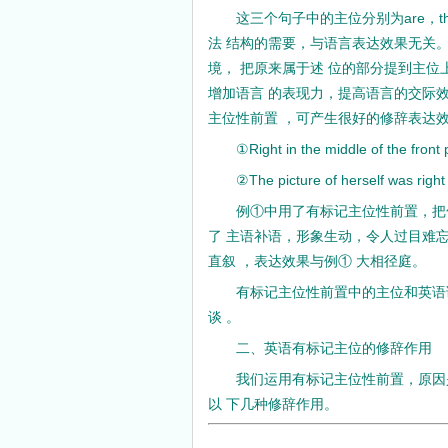
这三个句子中的主位分别为are，t
法 结构的需要，与语言表达效果无关
境， 把原来属于述 位的部分提到主
增加语言 的表现力，提高语言的交际
主位性前置 ，可产生很好的修辞表达效
①Right in the middle of the front 
②The picture of herself was right
例①中用了有标记主位性前置，把
了 主语补语，形象生动，令人过目难
直叙 ，表达效果与例① 大相径庭。
有标记主位性前置中的主位和英语
谈 。
二、英语有标记主位的修辞作用
我们运用有标记主位性前置，原因
以 下几种修辞作用。