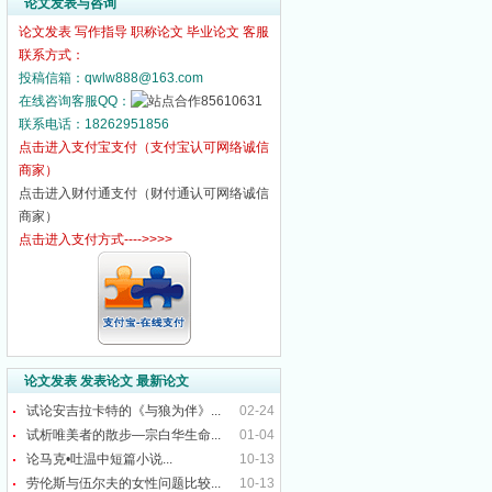
论文发表与咨询
论文发表 写作指导 职称论文 毕业论文 客服
联系方式：
投稿信箱：qwlw888@163.com
在线咨询客服QQ：
85610631
联系电话：18262951856
点击进入支付宝支付（支付宝认可网络诚信
商家）
点击进入财付通支付（财付通认可网络诚信
商家）
点击进入支付方式---->>>>
论文发表 发表论文 最新论文
试论安吉拉卡特的《与狼为伴》...
02-24
试析唯美者的散步—宗白华生命...
01-04
论马克•吐温中短篇小说...
10-13
劳伦斯与伍尔夫的女性问题比较...
10-13