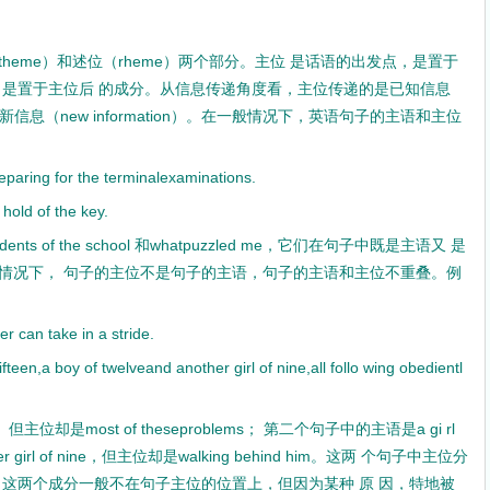
学术期刊的定位
中国科技论文医学统计源期刊（...
heme）和述位（rheme）两个部分。主位 是话语的出发点，是置于
国家级医学期刊目录
，是置于主位后 的成分。从信息传递角度看，主位传递的是已知信息
SCI和SCI-E的区别？
传递的是新信息（new information）。在一般情况下，英语句子的主语和主位
《中文核心期刊要目总览》200...
：
海南教师评职称不再要求发论文？
eparing for the terminalexaminations.
hold of the key.
ts of the school 和whatpuzzled me，它们在句子中既是主语又 是
情况下， 句子的主位不是句子的主语，句子的主语和主位不重叠。例
 can take in a stride.
fteen,a boy of twelveand another girl of nine,all follo wing obedientl
但主位却是most of theseproblems； 第二个句子中的主语是a gi rl
 another girl of nine，但主位却是walking behind him。这两 个句子中主位分
，这两个成分一般不在句子主位的位置上，但因为某种 原 因，特地被