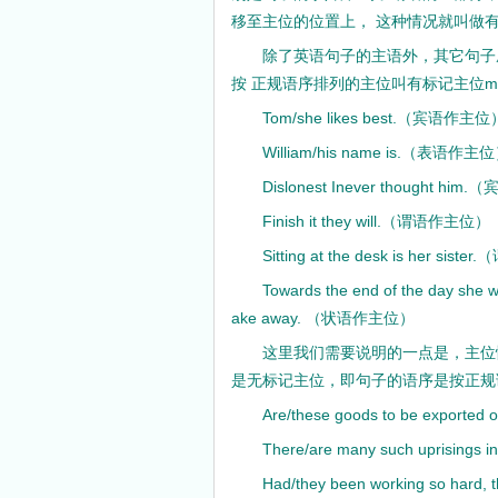
移至主位的位置上， 这种情况就叫做有标记主位
除了英语句子的主语外，其它句子
按 正规语序排列的主位叫有标记主位mar
Tom/she likes best.（宾语作主位
William/his name is.（表语作主
Dislonest Inever thought h
Finish it they will.（谓语作主位）
Sitting at the desk is her 
Towards the end of the day she we
ake away. （状语作主位）
这里我们需要说明的一点是，主位
是无标记主位，即句子的语序是按正规
Are/these goods to be exported 
There/are many such uprisings in 
Had/they been working so hard, 