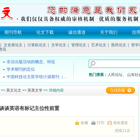
期刊导航
论文下载
诚信通道
关于我们
信
《SCI》、《EI》、《ISTP》、...
|
文史类论文
|
计算机论文
|
文学论文
|
管理论文
|
艺术论文
|
医药论文
|
哲学
核心期刊的发表流程是什么？
资讯
哪些期刊的影响因子高？（二）
非法出版活动的概念、特征
学术期刊的定位
热门搜索：
人民论坛、
山东社
中国科技论文医学统计源期刊（...
国家级医学期刊目录
>>
英文论文
>>
英美文学
>> 详细内容
SCI和SCI-E的区别？
《中文核心期刊要目总览》200...
海南教师评职称不再要求发论文？
谈谈英语有标记主位性前置
《SCI》、《EI》、《ISTP》、...
核心期刊的发表流程是什么？
收藏
打印
发给朋友
哪些期刊的影响因子高？（二）
浏览11次
非法出版活动的概念、特征